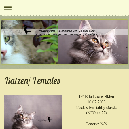
Norwegische Waldkatzen von Goetheburg
- menschenbezogen und bewegungsfreudig -
Katzen/ Females
D* Ella Luchs Skien
10.07.2023
black silver tabby classic
(NFO ns 22)
Genotyp N/N