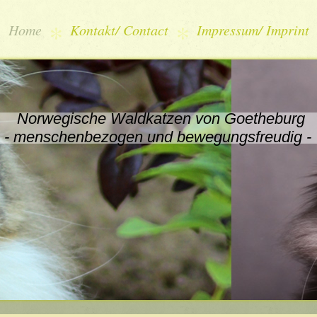
Home
Kontakt/ Contact
Impressum/ Imprint
Norwegische Waldkatzen von Goetheburg
- menschenbezogen und bewegungsfreudig -